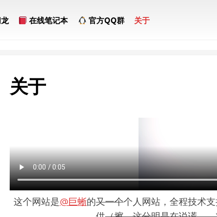
问龙
在线笔记本
官方QQ群
关于
关于
这个网站是
@巨蜥
的
又一个
个人网站，全程技术支持由
供
（擦，这分明是在说谎……