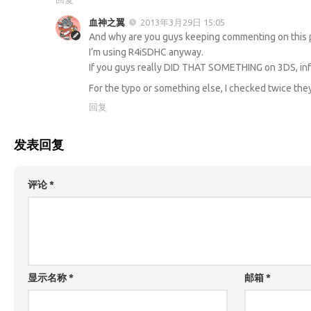
血神之翼
2013年3月29日 15:05
And why are you guys keeping commenting on this
I’m using R4iSDHC anyway.
If you guys really DID THAT SOMETHING on 3DS, inf
For the typo or something else, I checked twice the
回复
发表回复
评论
*
显示名称
*
邮箱
*