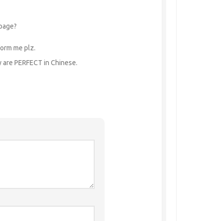
 page?
orm me plz.
y are PERFECT in Chinese.