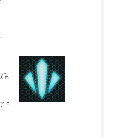
战队
g了？