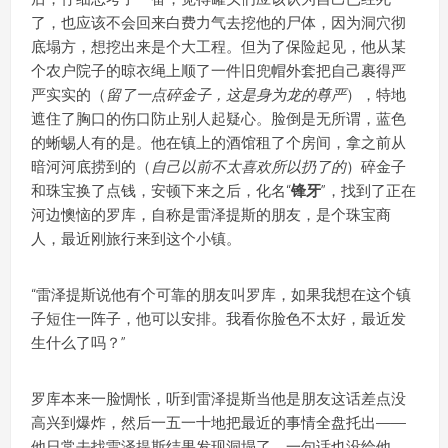
了，也应该不会回来白费力气去挖他的尸体，因为洞穴彻
底塌方，想挖出来是个大工程。但为了保险起见，他从某
个农户院子的晾衣绳上顺了一件旧兜帽外套把自己裹得严
严实实的（
留了一点碎金子，这是身为龙的尊严
），特地
遮住了胸口的伤口防止别人起疑心。脸倒是无所谓，蓝色
的蜥蜴人有的是。他在镇上的酒馆租了个房间，拿之前从
暗河河底捞到的（
自己以前不太喜欢所以扔了的
）碎金子
和珠宝换了点钱，安顿下来之后，化名“
锋牙
”，找到了正在
河边懊恼的罗库，自称是雷泽提斯的朋友，是个珠宝商
人，最近刚旅行来到这个小镇。
“雷泽提斯说他有个可靠的朋友叫罗库，如果我想在这个镇
子短住一阵子，他可以安排。我看你脸色不太好，最近发
生什么了吗？”
罗库本来一脸惆怅，听到雷泽提斯当他是朋友这话差点没
高兴到爆炸，然后一五一十地把最近的事情全盘托出——
他日常去找雷泽提斯结果发现洞塌了，一句话也没给他