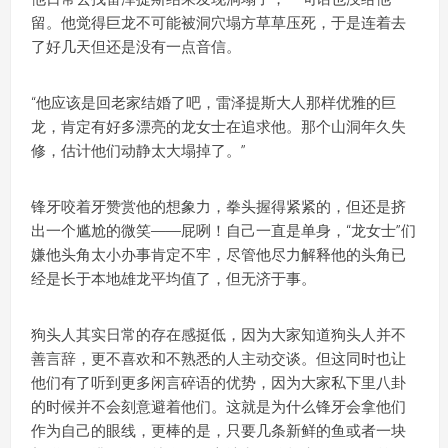
留。他觉得巨龙不可能被洞穴塌方草草压死，于是连着去
了好几天但还是没有一点音信。
“他应该是回老家结婚了吧，雷泽提斯大人那样优雅的巨
龙，肯定有好多漂亮的龙女士在追求他。那个山洞年久失
修，估计他们动静太大塌掉了。”
锋牙咬着牙赞赏他的想象力，拳头握得紧紧的，但还是挤
出一个尴尬的微笑——屁咧！自己一直是单身，“龙女士”们
嫌他头角太小办事肯定不牢，尽管他尽力解释他的头角已
经是长于本地雄龙平均值了，但无济于事。
狗头人其实日常的存在感挺低，因为大家知道狗头人并不
善言辞，更不喜欢和不熟悉的人主动交谈。但这同时也让
他们有了听到更多闲言碎语的优势，因为大家私下里八卦
的时候并不会刻意避着他们。这就是为什么锋牙会拿他们
作为自己的眼线，更棒的是，只要几条新鲜的鱼或者一块