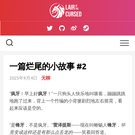
Skip
to
content
一篇烂尾的小故事 #2
2025年9月4日
无聊
“
疯牙
！早上好
疯牙
！”一只狗头人快乐地叫嚷着，蹦蹦跳跳
地跑了过来，背上一个竹编的小背篓剧烈地左右摇晃，看
起来应该是空的。
“是
锋牙
，不是疯牙。”
雷泽提斯
——现在叫蜥蜴人
锋牙
，
毕
竟变成这样还是有那么点丢龙的
——笑着回答道。