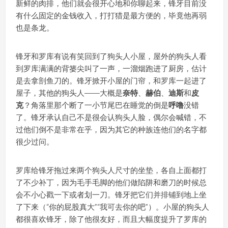
新鲜的肉排，他们就会很开心地和你聊起来，锋牙目前没
有什么固定的金钱收入，打打猎是最方便的，毕竟他再弱
也是条龙。
锋牙和罗库有说有笑回到了狗头人小屋，屋外的狗头人看
到罗库满满的背篓尖叫了一声，一溜烟跑进了厨房，估计
是去拿剖鱼刀的。锋牙掀开小屋的门帘，和罗库一起进了
屋子，其他的狗头人——大概是
奈特
、
赫伯
、
迪斯
和
皮
克
？角落里那个断了一小节尾巴在睡觉的倒是
呼噜
没错
了。锋牙承认自己不是很会认狗头人脸，偶尔会喊错，不
过他们倒不是非常在乎，因为其它的种族连他们的名字都
很少过问。
罗库给锋牙拖过来两个狗头人尺寸的坐垫，各自上面都打
了不少补丁，因为毛手毛脚的他们做陷阱和磨刀的时候总
会不小心戳一下或者划一刀。锋牙把它们并排铺到地上坐
了下来（“你的屁股真大”“我可去你的吧”）。小屋的狗头人
都很喜欢锋牙，除了他很友好，而且大幅度提升了罗库的