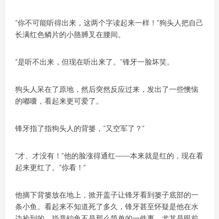
“你不可能听得出来，这两个字读起来一样！”狗头人把自己
长满红色鳞片的小胳膊叉在腰间。
“是听不出来，但现在听出来了。”锋牙一脸坏笑。
狗头人呆在了原地，然后突然反应过来，发出了一些懊恼
的嘟囔，看起来更可爱了。
锋牙指了指狗头人的背篓，“又空军了？”
“才、才没有！”他的脸涨得通红——本来就是红的，现在看
起来更红了。“你看！”
他摘下背篓放在地上，掀开盖子让锋牙看到篓子底部的一
条小鱼。看起来不知道死了多久，锋牙甚至怀疑是他在水
边捡到的。毕竟钓鱼不是那么简单的一件事，尤其是眼前