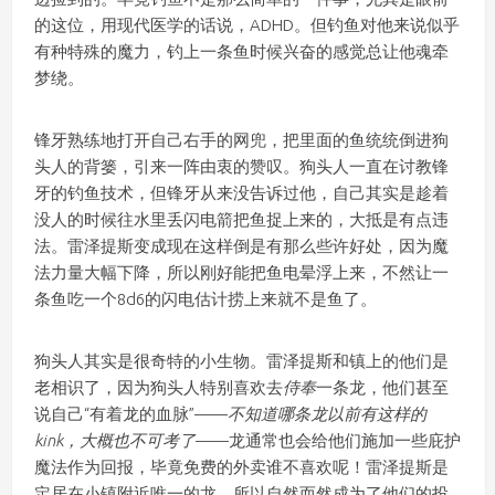
的这位，用现代医学的话说，ADHD。但钓鱼对他来说似乎
有种特殊的魔力，钓上一条鱼时候兴奋的感觉总让他魂牵
梦绕。
锋牙熟练地打开自己右手的网兜，把里面的鱼统统倒进狗
头人的背篓，引来一阵由衷的赞叹。狗头人一直在讨教锋
牙的钓鱼技术，但锋牙从来没告诉过他，自己其实是趁着
没人的时候往水里丢闪电箭把鱼捉上来的，大抵是有点违
法。雷泽提斯变成现在这样倒是有那么些许好处，因为魔
法力量大幅下降，所以刚好能把鱼电晕浮上来，不然让一
条鱼吃一个8d6的闪电估计捞上来就不是鱼了。
狗头人其实是很奇特的小生物。雷泽提斯和镇上的他们是
老相识了，因为狗头人特别喜欢去
侍奉
一条龙，他们甚至
说自己“有着龙的血脉”——
不知道哪条龙以前有这样的
kink，大概也不可考了
——龙通常也会给他们施加一些庇护
魔法作为回报，毕竟免费的外卖谁不喜欢呢！雷泽提斯是
定居在小镇附近唯一的龙，所以自然而然成为了他们的投