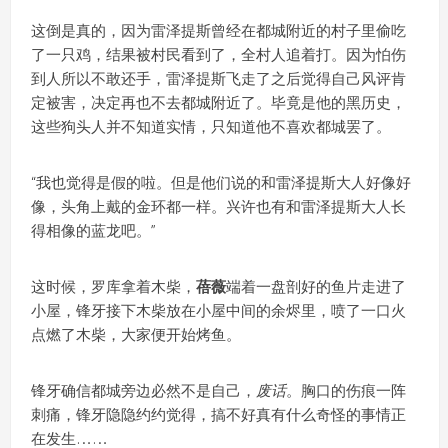
这倒是真的，因为雷泽提斯曾经在都城附近的村子里偷吃
了一只鸡，结果被村民看到了，全村人追着打。因为怕伤
到人所以不敢还手，雷泽提斯飞走了之后觉得自己风评肯
定被害，决定再也不去都城附近了。毕竟是他的黑历史，
这些狗头人并不知道实情，只知道他不喜欢都城罢了。
“我也觉得是假的啦。但是他们说的和雷泽提斯大人好像好
像，头角上戴的金环都一样。兴许也有和雷泽提斯大人长
得相像的蓝龙吧。”
这时候，罗库拿着木柴，
蓓薇
端着一盘剖好的鱼片走进了
小屋，锋牙接下木柴放在小屋中间的余烬里，喷了一口火
点燃了木柴，大家便开始烤鱼。
锋牙确信都城旁边必然不是自己，
废话
。胸口的伤痕一阵
刺痛，锋牙隐隐约约觉得，搞不好真有什么奇怪的事情正
在发生……