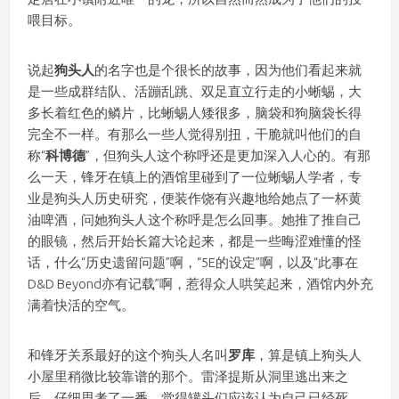
喂目标。
说起
狗头人
的名字也是个很长的故事，因为他们看起来就
是一些成群结队、活蹦乱跳、双足直立行走的小蜥蜴，大
多长着红色的鳞片，比蜥蜴人矮很多，脑袋和狗脑袋长得
完全不一样。有那么一些人觉得别扭，干脆就叫他们的自
称“
科博德
”，但狗头人这个称呼还是更加深入人心的。有那
么一天，锋牙在镇上的酒馆里碰到了一位蜥蜴人学者，专
业是狗头人历史研究，便装作饶有兴趣地给她点了一杯黄
油啤酒，问她狗头人这个称呼是怎么回事。她推了推自己
的眼镜，然后开始长篇大论起来，都是一些晦涩难懂的怪
话，什么“历史遗留问题”啊，“5E的设定”啊，以及“此事在
D&D Beyond亦有记载”啊，惹得众人哄笑起来，酒馆内外充
满着快活的空气。
和锋牙关系最好的这个狗头人名叫
罗库
，算是镇上狗头人
小屋里稍微比较靠谱的那个。雷泽提斯从洞里逃出来之
后，仔细思考了一番，觉得罐头们应该认为自己已经死