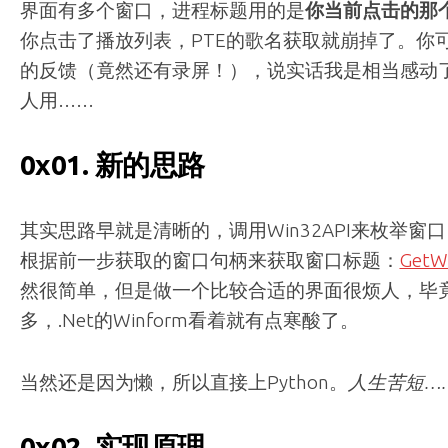
界面有多个窗口，进程标题用的是
你当前点击的那
你点击了播放列表，PTE的歌名获取就崩掉了。你
的反馈（竟然还有录屏！），说实话我是相当感动了
人用……
0x01. 新的思路
其实思路早就是清晰的，调用Win32API来枚举窗
根据前一步获取的窗口句柄来获取窗口标题：
GetW
然很简单，但是做一个比较合适的界面很烦人，毕
多，.Net的Winform看着就有点寒酸了。
当然还是因为懒，所以直接上Python。
人生苦短…
0x02. 实现原理