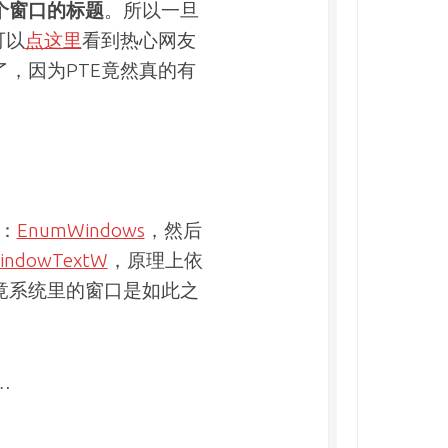
个窗口的标题
。所以一旦
可以
点这里
看到热心网友
，因为PTE竟然真的有
口：
EnumWindows
，然后
indowTextW
，原理上依
竟系统里的窗口是如此之
…