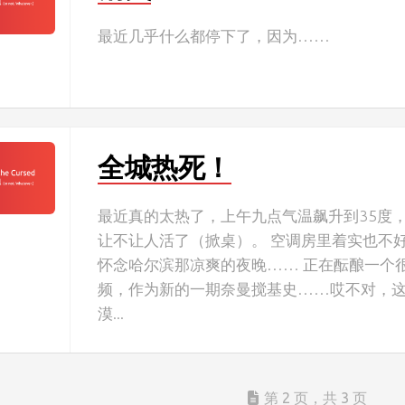
最近几乎什么都停下了，因为……
全城热死！
最近真的太热了，上午九点气温飙升到35度
让不让人活了（掀桌）。 空调房里着实也不
怀念哈尔滨那凉爽的夜晚…… 正在酝酿一个
频，作为新的一期奈曼搅基史……哎不对，
漠...
第 2 页，共 3 页