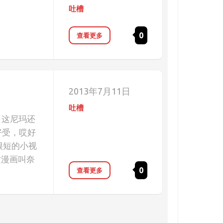
吐槽
0
查看更多
2013年7月11日
吐槽
，这尼玛还
好受，哎好
很短的小视
这漫画叫奈
0
查看更多