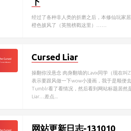
下
经过了各种非人类的折磨之后，本修仙玩家
橙色披风了（英熊榜戳这里）……
Cursed Liar
操翻你没悬念 肉身翻墙的Lavix同学（现在叫Zed
表示要跟风做一下wow小漫画，我于是顺便
Tumblr看了看情况，然后看到网站标题居然是C
Liar…差点...
网站更新日志-131010