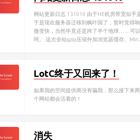
网站更新日志 131010 由于HE机房带宽似
于是现在服务器迁移到枫叶国了，暂时觉得
微变快，当然毕竟还是跨了半个地球……可
呵。 这次全站gzip压缩外加浏览器缓存、Min..
LotC终于又回来了！
如果我的空间提供商没有骗我，那么接下来
个网站都会活着的！
消失