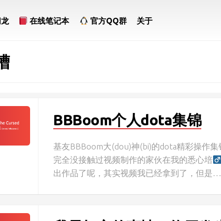
问龙
在线笔记本
官方QQ群
关于
槽
BBBoom个人dota集锦
基友BBBoom大(dou)神(bi)的dota精彩操
完全没接触过视频制作的家伙在我的悉心培
出作品了呢，其实视频我已经拿到了，但是