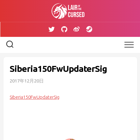
Skip
to
content
Siberia150FwUpdaterSig
2017年12月20日
Siberia150FwUpdaterSig