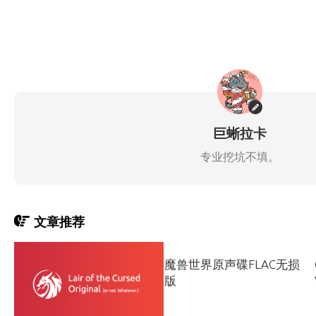
巨蜥拉卡
专业挖坑不填。
文章推荐
魔兽世界原声碟FLAC无损
版