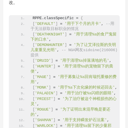
改。
RPPE.classSpecific = 
{
[
'DEFAULT'
]
 = 
'用于下个月的月卡'
, 
--用
于无法获取目标职业的情况
[
'DEATHKNIGHT'
]
 = 
'用于清理%s的食尸鬼留
下的口水'
,
[
'DEMONHUNTER'
]
 = 
'为了让艾泽拉斯的失明
儿童重见光明'
, 
-- NGA网友sidoine(216006)
提供
[
'DRUID'
]
 = 
'用于清理%s掉落满地的毛'
,
[
'HUNTER'
]
 = 
'用于清理%s的宠物留下的粪
便'
,
[
'MAGE'
]
 = 
'用于募集让%s回肯瑞托重修的费
用'
,
[
'MONK'
]
 = 
'用于%s下次化缘的时候还回去'
,
[
'PALADIN'
]
 = 
'用于治疗被%s闪瞎的眼睛'
,
[
'PRIEST'
]
 = 
'为了治疗被这个神棍损伤的心
灵'
,
[
'ROGUE'
]
 = 
'为了证明出来混早晚是要还
的'
,
[
'SHAMAN'
]
 = 
'用于支持瞬发炉石法案'
,
[
'WARLOCK'
]
 = 
'用于清理%s留下的少量邪