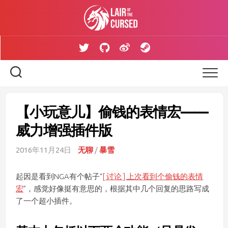
Skip
to
content
【小玩意儿】偷钱的表情宏——
威力增强插件版
2016年11月24日
无聊
/
暴雪
起因是看到NGA有个帖子“
[ 讨论 ] 上次看到个偷钱的表情
宏
”，感觉好像挺有意思的，根据其中几个回复的思路写成
了一个超小插件。