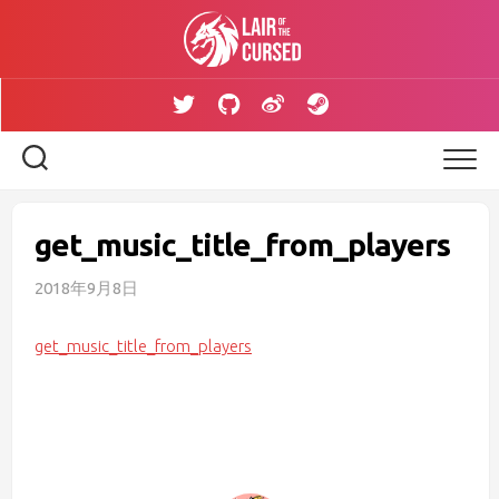
Skip
to
content
get_music_title_from_players
2018年9月8日
get_music_title_from_players