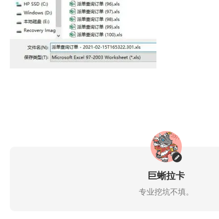
巨蜥拉卡
专业挖坑不填。