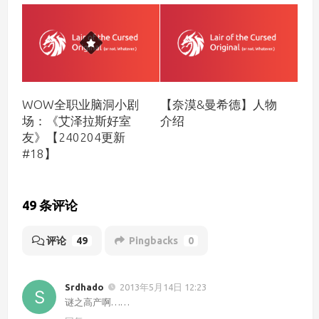
WOW全职业脑洞小剧
【奈漠&曼希德】人物
场：《艾泽拉斯好室
介绍
友》【240204更新
#18】
49 条评论
评论
49
Pingbacks
0
Srdhado
2013年5月14日 12:23
谜之高产啊……