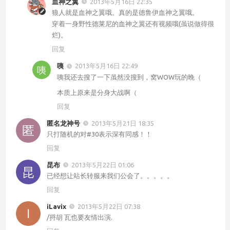
血神之翼
2013年5月16日 22:35
狼人就是血神之翼哦。真的是德鲁伊血神之翼哦。
穿着一身野性德莱尼的血神之翼还有视频哦(虽说做得很
烂)。
回复
咦
2013年5月16日 22:49
咦我还去搜了一下虽然没搜到，窝WOW玩的晚（
本质上原来是分身大战啊（
回复
匿名龙神号
2013年5月21日 18:35
只打随机的对#30表示深有同感！！
回复
昆布
2013年5月22日 01:06
已经想让站长转服来我们公会了。。。。。
回复
iLavix
2013年5月22日 07:38
/捋胡 瓦也要友情出演.