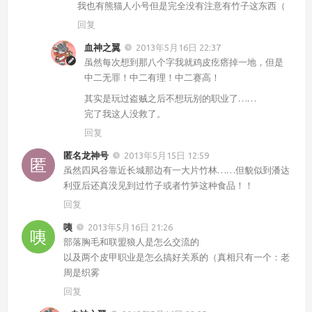
我也有熊猫人小号但是完全没有注意有竹子这东西（
回复
血神之翼
2013年5月16日 22:37
虽然每次想到那八个字我就鸡皮疙瘩掉一地，但是
中二无罪！中二有理！中二赛高！
其实是玩过盗贼之后不想玩别的职业了……
完了我这人没救了。
回复
匿名龙神号
2013年5月15日 12:59
虽然四风谷靠近长城那边有一大片竹林……但貌似到潘达
利亚后还真没见到过竹子或者竹笋这种食品！！
回复
咦
2013年5月16日 21:26
部落胸毛和联盟狼人是怎么交流的
以及两个皮甲职业是怎么搞好关系的（真相只有一个：老
周是织雾
回复