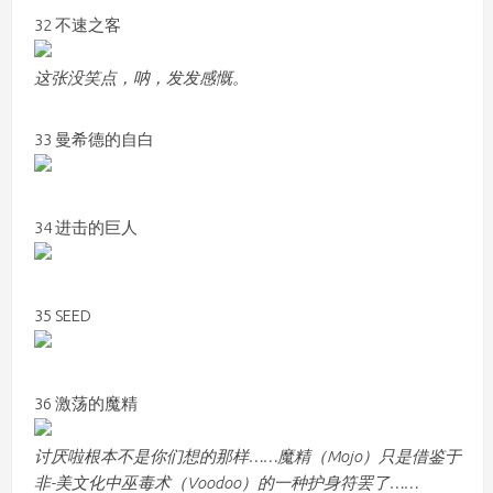
32 不速之客
这张没笑点，呐，发发感慨。
33 曼希德的自白
34 进击的巨人
35 SEED
36 激荡的魔精
讨厌啦根本不是你们想的那样……魔精（Mojo）只是借鉴于
非-美文化中巫毒术（Voodoo）的一种护身符罢了……