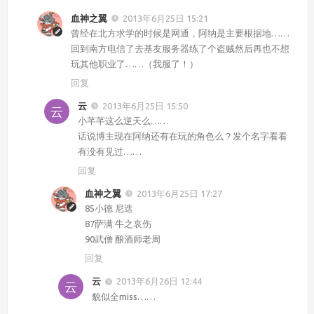
血神之翼
2013年6月25日 15:21
曾经在北方求学的时候是网通，阿纳是主要根据地……
回到南方电信了去基友服务器练了个盗贼然后再也不想
玩其他职业了……（我服了！）
回复
云
2013年6月25日 15:50
小芊芊这么逆天么……
话说博主现在阿纳还有在玩的角色么？发个名字看看
有没有见过……
回复
血神之翼
2013年6月25日 17:27
85小德 尼迭
87萨满 牛之哀伤
90武僧 酿酒师老周
回复
云
2013年6月26日 12:44
貌似全miss……