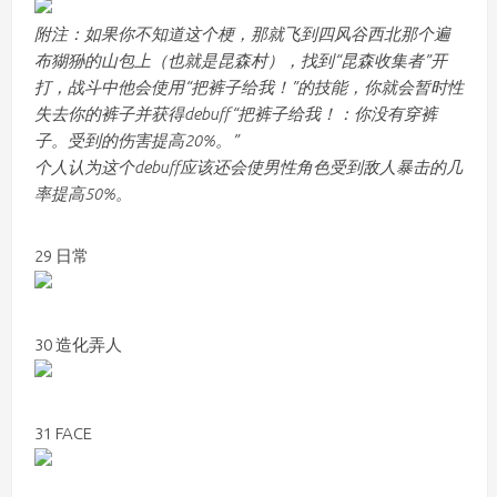
附注：如果你不知道这个梗，那就飞到四风谷西北那个遍
布猢狲的山包上（也就是昆森村），找到“昆森收集者”开
打，战斗中他会使用“把裤子给我！”的技能，你就会暂时性
失去你的裤子并获得debuff“把裤子给我！：你没有穿裤
子。受到的伤害提高20%。”
个人认为这个debuff应该还会使男性角色受到敌人暴击的几
率提高50%。
29 日常
30 造化弄人
31 FACE