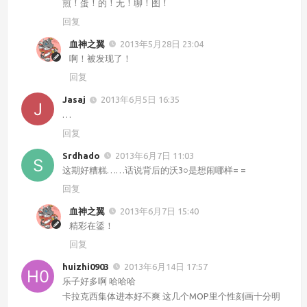
煎！蛋！的！无！聊！图！
回复
血神之翼
2013年5月28日 23:04
啊！被发现了！
回复
Jasaj
2013年6月5日 16:35
…
回复
Srdhado
2013年6月7日 11:03
这期好糟糕……话说背后的沃3○是想闹哪样= =
回复
血神之翼
2013年6月7日 15:40
精彩在鋈！
回复
huizhi0903
2013年6月14日 17:57
乐子好多啊 哈哈哈
卡拉克西集体进本好不爽 这几个MOP里个性刻画十分明