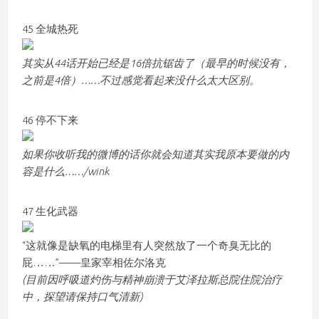
45 全城热死
其实从44话开始已经是16倍抗锯齿了（最早的时候没有，
之前是4倍）……不过感觉看起来没什么太大区别。
46 停不下来
如果你收听我的微博的话你就会知道其实我原本要做的内
容是什么……/wink
47 生化武器
“这就像是缺氧的电梯里有人突然放了一个奇臭无比的
屁……”——皇家宰相佐尔洛克
(目前因呼吸道灼伤与精神崩溃于艾泽拉斯总院住院治疗
中，探望请保持口气清新)