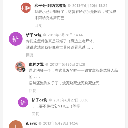
和平哥-阿纳克洛斯
2013年6月30日 15:24
我表示已经躺枪了，这货在哈尔滨是网通，被我拽
来阿纳克洛斯而已
回复
铲子or坑
2013年6月26日 14:44
你们这些种族真是弱爆了（蹲边上啃尸体）
话说这法师我好像在世界频道看见过……
回复
血神之翼
2013年6月26日 21:28
逗比法师一个，在这儿发的唯一一篇文章就是炫耀人品
的……
居然还泡到妹子了，烧死烧死烧死烧死烧死……
回复
铲子or坑
2013年6月27日 00:36
……要不你把它NTR走（等等
回复
iLavix
2013年6月28日 14:56