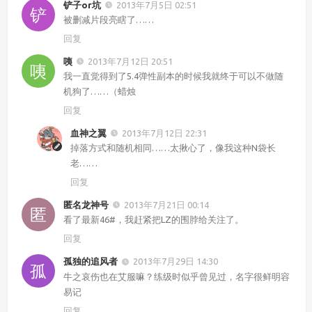
铲子or坑
2013年7月5日 02:51
被删减片段亮瞎了……
回复
咦
2013年7月12日 20:51
我一直觉得到了5.4弹性副本的时候我就终于可以不做随
机狗了……（蜡烛
回复
血神之翼
2013年7月12日 22:31
掉落方式和随机相同……太揪心了，像我这种N袋长
老……
回复
匿名龙神号
2013年7月21日 00:14
看了最新46#，我赶紧把LZ的围脖给关注了。
回复
孤独的追风者
2013年7月29日 14:30
牛之哀伤也在艾服嘛？练级时似乎曾见过，名字很鲜明容
易记
回复