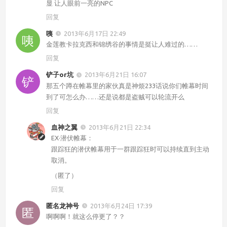
显 让人眼前一亮的NPC
回复
咦
2013年6月17日 22:49
金莲教卡拉克西和锦绣谷的事情是挺让人难过的……
回复
铲子or坑
2013年6月21日 16:07
那五个蹲在帷幕里的家伙真是神烦233话说你们帷幕时间
到了可怎么办……还是说都是盗贼可以轮流开么
回复
血神之翼
2013年6月21日 22:34
EX·潜伏帷幕：
跟踪狂的潜伏帷幕用于一群跟踪狂时可以持续直到主动
取消。
（匿了）
回复
匿名龙神号
2013年6月24日 17:39
啊啊啊！就这么停更了？？