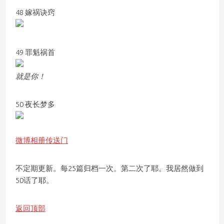
48 嫁祸诀窍
49 罪魁祸首
就是你！
50 夜长梦多
微博相册传送门
不定期更新。每25篇归档一次。第二次了耶。我居然做到
50话了耶。
返回顶部