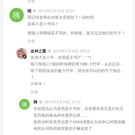
回复
咦
2013年5月15日 03:21
我记得老周在你签名里面挂了一段时间
原来不是小号吗？
熊猫人和熊猫是不同的，和熊猫，真没见过他们吃竹子！
回复
血神之翼
2013年5月15日 09:52
奈漠才是小号，老周是主号(*¯︶¯*)
每只熊喵人1级的时候都自带10根 小竹笋，从此以后，
除了萌萌洛洛的魔力竹笋，就没有可以吃的竹子物品
了。
不科学！
回复
咦
2013年5月16日 21:25
开始我也以为老周是大号的，后来看奈莫又是幻化又
是四格的
亲儿子
待遇所以就……
虽然当时奈莫旁边那个XXXX漠视众生的
中二
时髦值爆
表的台词和四格里面也不像就是了