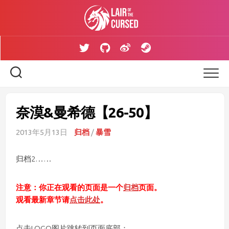
Skip
to
content
奈漠&曼希德【26-50】
2013年5月13日
归档
/
暴雪
归档2……
注意：你正在观看的页面是一个
归档
页面。
观看最新章节请
点击此处
。
点击LOGO图片跳转到页面底部：