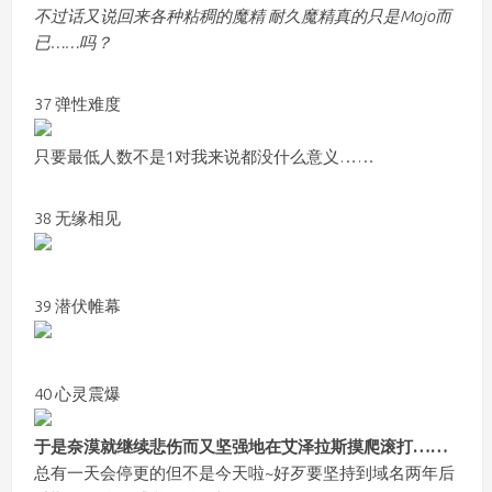
不过话又说回来各种粘稠的魔精 耐久魔精真的只是Mojo而
已……吗？
37 弹性难度
只要最低人数不是1对我来说都没什么意义……
38 无缘相见
39 潜伏帷幕
40 心灵震爆
于是奈漠就继续悲伤而又坚强地在艾泽拉斯摸爬滚打……
总有一天会停更的但不是今天啦~好歹要坚持到域名两年后