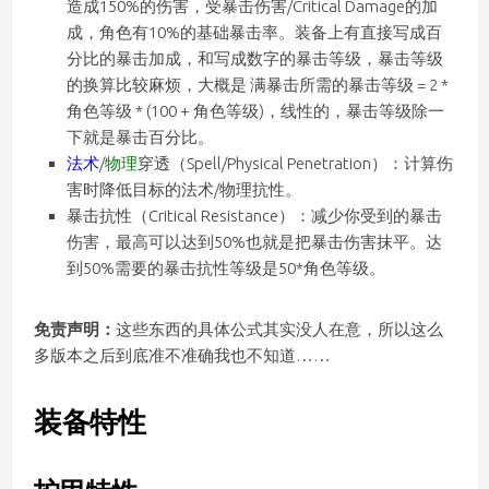
造成150%的伤害，受暴击伤害/Critical Damage的加
成，角色有10%的基础暴击率。装备上有直接写成百
分比的暴击加成，和写成数字的暴击等级，暴击等级
的换算比较麻烦，大概是 满暴击所需的暴击等级 = 2 *
角色等级 * (100 + 角色等级)，线性的，暴击等级除一
下就是暴击百分比。
法术
/
物理
穿透（Spell/Physical Penetration）：计算伤
害时降低目标的法术/物理抗性。
暴击抗性（Critical Resistance）：减少你受到的暴击
伤害，最高可以达到50%也就是把暴击伤害抹平。达
到50%需要的暴击抗性等级是50*角色等级。
免责声明：
这些东西的具体公式其实没人在意，所以这么
多版本之后到底准不准确我也不知道……
装备特性