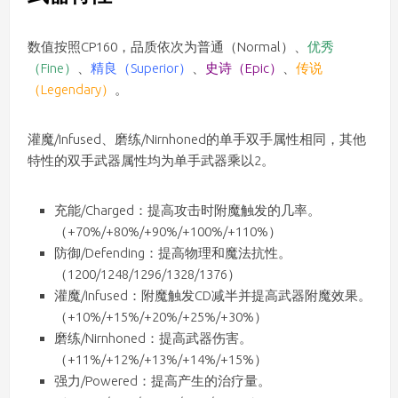
数值按照CP160，品质依次为普通（Normal）、
优秀
（Fine）
、
精良（Superior）
、
史诗（Epic）
、
传说
（Legendary）
。
灌魔/Infused、磨练/Nirnhoned的单手双手属性相同，其他
特性的双手武器属性均为单手武器乘以2。
充能/Charged：提高攻击时附魔触发的几率。
（+70%/+80%/+90%/+100%/+110%）
防御/Defending：提高物理和魔法抗性。
（1200/1248/1296/1328/1376）
灌魔/Infused：附魔触发CD减半并提高武器附魔效果。
（+10%/+15%/+20%/+25%/+30%）
磨练/Nirnhoned：提高武器伤害。
（+11%/+12%/+13%/+14%/+15%）
强力/Powered：提高产生的治疗量。