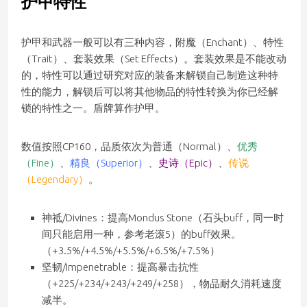
护甲特性
护甲和武器一般可以有三种内容，附魔（Enchant）、特性
（Trait）、套装效果（Set Effects）。套装效果是不能改动
的，特性可以通过研究对应的装备来解锁自己制造这种特
性的能力，解锁后可以将其他物品的特性转换为你已经解
锁的特性之一。盾牌算作护甲。
数值按照CP160，品质依次为普通（Normal）、
优秀
（Fine）
、
精良（Superior）
、
史诗（Epic）
、
传说
（Legendary）
。
神祗/Divines：提高Mondus Stone（石头buff，同一时
间只能启用一种，参考老滚5）的buff效果。
（+3.5%/+4.5%/+5.5%/+6.5%/+7.5%）
坚韧/Impenetrable：提高暴击抗性
（+225/+234/+243/+249/+258），物品耐久消耗速度
减半。