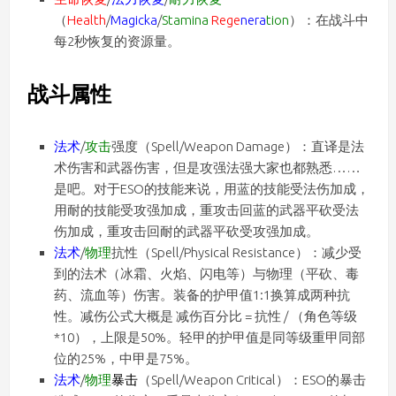
（
Health
/
Magicka
/
Stamina
Rege
nera
tion
）：在战斗中
每2秒恢复的资源量。
战斗属性
法术
/
攻击
强度（Spell/Weapon Damage）：直译是法
术伤害和武器伤害，但是攻强法强大家也都熟悉……
是吧。对于ESO的技能来说，用蓝的技能受法伤加成，
用耐的技能受攻强加成，重攻击回蓝的武器平砍受法
伤加成，重攻击回耐的武器平砍受攻强加成。
法术
/
物理
抗性（Spell/Physical Resistance）：减少受
到的法术（冰霜、火焰、闪电等）与物理（平砍、毒
药、流血等）伤害。装备的护甲值1:1换算成两种抗
性。减伤公式大概是 减伤百分比 = 抗性 / （角色等级
*10），上限是50%。轻甲的护甲值是同等级重甲同部
位的25%，中甲是75%。
法术
/
物理
暴击
（Spell/Weapon Critical）：ESO的暴击