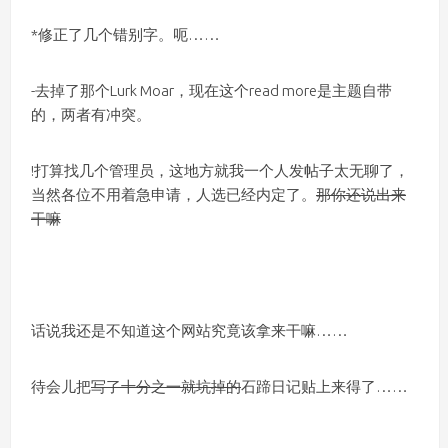
*修正了几个错别字。呃……
-去掉了那个Lurk Moar，现在这个read more是主题自带
的，两者有冲突。
!打算找几个管理员，这地方就我一个人发帖子太无聊了，
当然各位不用着急申请，人选已经内定了。
那你还说出来
干嘛
话说我还是不知道这个网站究竟该拿来干嘛……
待会儿把
写了十分之一就坑掉的
石蹄日记贴上来得了……