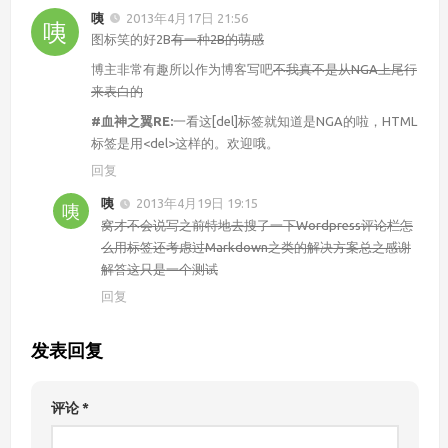
咦
2013年4月17日 21:56
图标笑的好2B
有一种2B的萌感
博主非常有趣所以作为博客写吧
不我真不是从NGA上尾行
来表白的
#血神之翼RE:
一看这[del]标签就知道是NGA的啦，HTML
标签是用<del>这样的。欢迎哦。
回复
咦
2013年4月19日 19:15
窝才不会说写之前特地去搜了一下Wordpress评论栏怎
么用标签还考虑过Markdown之类的解决方案总之感谢
解答这只是一个测试
回复
发表回复
评论
*