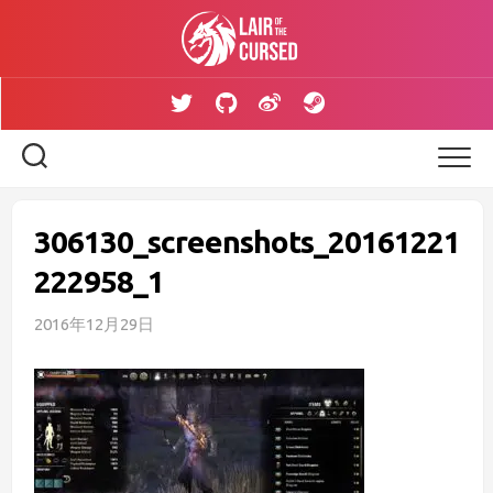
Skip
to
content
306130_screenshots_20161221
222958_1
2016年12月29日